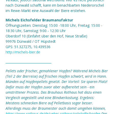
nach Dünwald schafft, kann im benachbarten Niederorschel
im Rewe-Markt eine Auswahl der Biere erstehen.
Michels Eichsfelder Braumanufaktur
Öffnungszeiten:
Dienstag: 15:00 -18:00 Uhr, Freitag: 15:00 -
18:30 Uhr, Samstag: 9:00 - 12:30 Uhr
Oberdorf 10 (Einfahrt über den Hof, Neue Straße)
99976 Dünwald / OT Hüpstedt
GPS: 51.327275, 10.439536
http://michels-bier.de
______________________________
Pellets oder frischer, gemahlener Hopfen? Während Michels Bier
(Teil 2 der Bierreise) auf frischen Hopfen schwört, wird in Hann.
Münden auf Hopfenpellets gesetzt. Der Vorteil: Sie sparen Platz!
Dafür muss der Hopfen zuvor aber aufbereitet sein - ein
umstrittener Prozess. Das Brauhaus Rothaus hat dazu einen
Vergleich angestellt und eine Blindverkostung. Ergebnis:
Meistens schmecken Biere auf Pelletbasis sogar besser.
Allerdings muss der Braumeister auch damit umgehen können,
https://www.rothaus.de/de/ueber-rothaus/rohstoffe/hopfen
Das