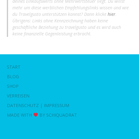
deines Einkaufswerts ohne Mehrwertsteuer liegt. Du willst
mehr um diese werblichen Empfehlungslinks wissen und wie
du Travelgusto unterstützen kannst? Dann klicke
hier
.
Übrigens: Links ohne Kennzeichnung haben keine
geschäftliche Beziehung zu travelgusto und es wird auch
keine finanzielle Gegenleistung erbracht.
START
BLOG
SHOP
VERREISEN
DATENSCHUTZ | IMPRESSUM
MADE WITH
BY SCHIQUADRAT